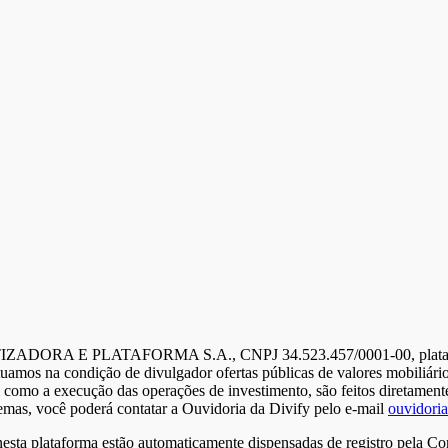
ITIZADORA E PLATAFORMA S.A., CNPJ 34.523.457/0001-00, plataforma
tuamos na condição de divulgador ofertas públicas de valores mobiliár
m como a execução das operações de investimento, são feitos diretament
emas, você poderá contatar a Ouvidoria da Divify pelo e-mail
ouvidori
 nesta plataforma estão automaticamente dispensadas de registro pela