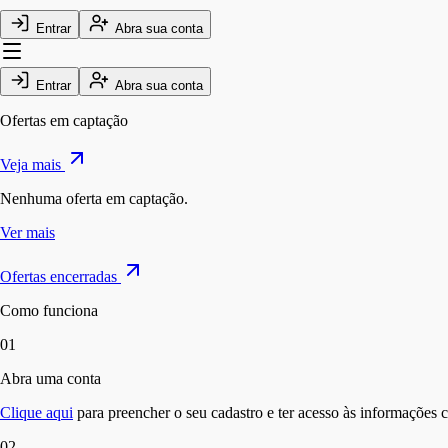
Entrar
Abra sua conta
Entrar
Abra sua conta
Ofertas em captação
Veja mais
Nenhuma oferta
em captação
.
Ver mais
Ofertas encerradas
Como funciona
01
Abra uma conta
Clique aqui
para preencher o seu cadastro e ter acesso às informações c
02